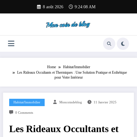
Aller
8 août 2026
9:24:09 AM
au
contenu
Home
Habitat/Immobilier
Les Rideaux Occultants et Thermiques : Une Solution Pratique et Esthétique
pour Votre Intérieur
Habitat/Immobilier
Moncoindeblog
11 Janvier 2025
0 Comments
Les Rideaux Occultants et