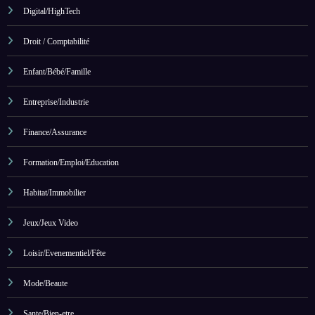
Digital/HighTech
Droit / Comptabilité
Enfant/Bébé/Famille
Entreprise/Industrie
Finance/Assurance
Formation/Emploi/Education
Habitat/Immobilier
Jeux/Jeux Video
Loisir/Evenementiel/Fête
Mode/Beaute
Sante/Bien-etre