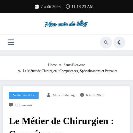
Aller
7 août 2026
11:18:24 AM
au
contenu
Home
Sante/Bien-etre
Le Métier de Chirurgien : Compétences, Spécialisations et Parcours
Sante/Bien-Etre
Moncoindeblog
6 Août 2025
0 Comments
Le Métier de Chirurgien :