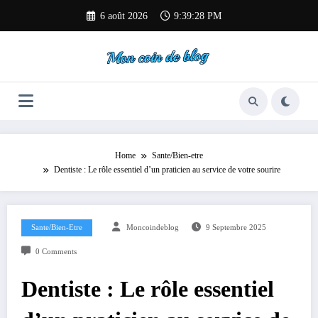
Aller
6 août 2026
9:39:29 PM
au
contenu
Home
Sante/Bien-etre
Dentiste : Le rôle essentiel d’un praticien au service de votre sourire
Sante/Bien-Etre
Moncoindeblog
9 Septembre 2025
0 Comments
Dentiste : Le rôle essentiel