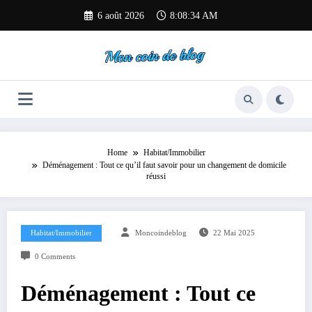
Aller
6 août 2026
8:08:35 AM
au
contenu
Home
Habitat/Immobilier
Déménagement : Tout ce qu’il faut savoir pour un changement de domicile
réussi
Habitat/Immobilier
Moncoindeblog
22 Mai 2025
0 Comments
Déménagement : Tout ce