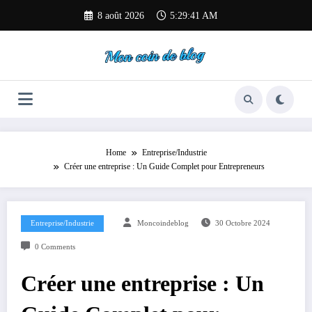
Aller
8 août 2026
5:29:42 AM
au
contenu
Home
Entreprise/Industrie
Créer une entreprise : Un Guide Complet pour Entrepreneurs
Entreprise/Industrie
Moncoindeblog
30 Octobre 2024
0 Comments
Créer une entreprise : Un